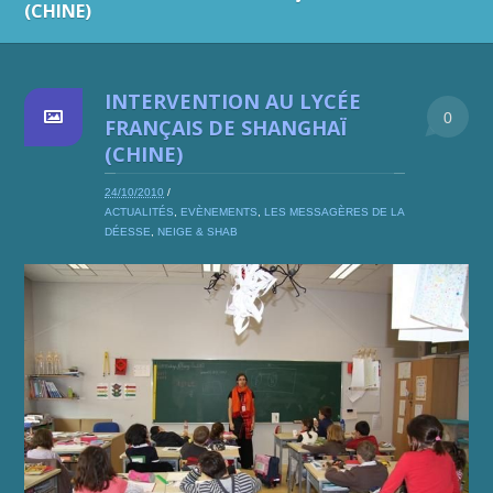
(CHINE)
INTERVENTION AU LYCÉE
0
FRANÇAIS DE SHANGHAÏ
(CHINE)
24/10/2010
/
ACTUALITÉS
,
EVÈNEMENTS
,
LES MESSAGÈRES DE LA
DÉESSE
,
NEIGE & SHAB