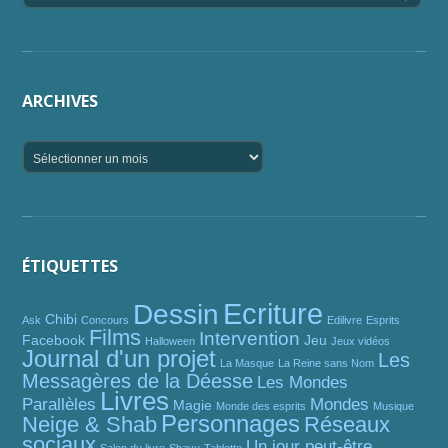
ARCHIVES
ÉTIQUETTES
Ecriture
Dessin
Chibi
Ask
Concours
Edilivre
Esprits
Films
Intervention
Facebook
Jeu
Halloween
Jeux vidéos
Journal d'un projet
Les
La Masque
La Reine sans Nom
Messagères de la Déesse
Les Mondes
Livres
Parallèles
Mondes
Magie
Monde des esprits
Musique
Personnages
Neige & Shab
Réseaux
sociaux
Un jour peut-être...